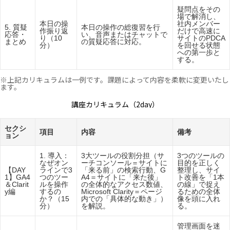
疑問点をその
場で解消し、
本日の操
社内メンバー
5. 質疑
本日の操作の総復習を行
作振り返
だけで高速に
応答・
い、音声またはチャットで
り（10
サイトのPDCA
まとめ
の質疑応答に対応。
分）
を回せる状態
への第一歩と
する。
※上記カリキュラムは一例です。課題によって内容を柔軟に変更いたし
ます。
講座カリキュラム（2day）
セクシ
項目
内容
備考
ョン
1. 導入：
3大ツールの役割分担（サ
3つのツールの
なぜオン
ーチコンソール＝サイトに
目的を正しく
【DAY
ラインで3
「来る前」の検索行動、G
整理し、サイ
1】GA4
つのツー
A4＝サイトに「来た後」
ト改善を「1本
＆Clarit
ルを操作
の全体的なアクセス数値、
の線」で捉え
y編
するの
Microsoft Clarity＝ページ
るための全体
か？（15
内での「具体的な動き」）
像を頭に入れ
分）
を解説。
る。
管理画面を迷