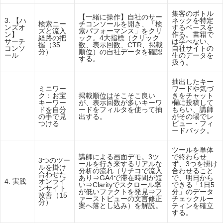
集客のボトル
【一緒に操作】自社のサー
3. 【ハ
ネックを特定
検索ニー
チコンソールを開き、「検
ンズオ
するベースを
ズと流入
索パフォーマンス」をクリ
ン】
作る。書籍で
経路の把
ック。4大指標（クリック
サーチ
は学べない、
握（35
数、表示回数、CTR、掲載
コンソ
自社サイトの
分）
順位）の自社データを確認
ール
生のデータを
する。
扱う。
抽出したキー
ミニワー
ワードや気づ
ク：お宝
掲載順位はそこそこ良い
きをチャット
キーワー
が、表示回数が多いキーワ
欄に投稿して
ドを自分
ードをフィルタを使って抽
もらい、講師
の手で見
出する。
がその場でレ
つける
ビュー・フィ
ードバック。
ツールを単体
講師による画面デモ。3ツ
で終わらせ
3つのツー
ールを行き来するリアルな
ず、3つを掛け
ルを掛け
分析の流れ（サチコで流入
合わせること
合わせた
あり⇒GA4で滞在時間が短
で、明日から
4. 実践
オンライ
い⇒Clarityでスクロール率
できる「1日5
ンサイト
が低いファクトを発見⇒フ
分」のデータ
改善（15
ァーストビューの文言修正
チェックルー
分）
案へ落とし込み）を解説。
ティンを確立
する。