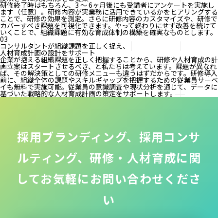
研修終了時はもちろん、3 〜 6ヶ月後にも受講者にアンケートを実施し
ます（任意）。研修内容が実業務に活用できているかをヒアリングする
ことで、研修の効果を測定。さらに研修内容のカスタマイズや、研修で
カバーすべき課題を可視化できます。やって終わりにせず改善を続けて
いくことで、組織課題に有効な育成体制の構築を確実なものとします。
03
コンサルタントが組織課題を正しく捉え、
人材育成計画の設計をサポート
企業が抱える組織課題を正しく把握することから、研修や人材育成の計
画立案はスタートさせるべき、と私たちは考えています。課題が異なれ
ば、その解決策としての研修メニューも違うはずだからです。研修導入
前に、組織全体の課題やスキルギャップを把握するための従業員サーベ
イも無料で実施可能。従業員の意識調査や現状分析を通じて、データに
基づいた戦略的な人材育成計画の策定をサポートします。
採用ブランディング、採用コンサ
ルティング、研修・人材育成に関
してお気軽にお問い合わせくださ
い