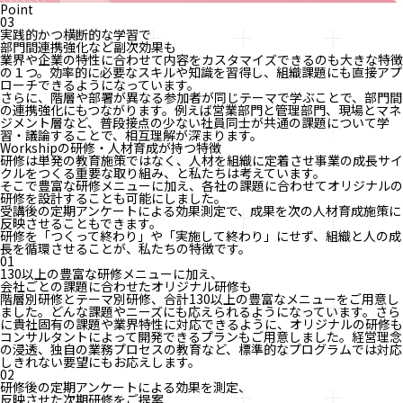
Point
03
実践的かつ横断的な学習で
部門間連携強化など副次効果も
業界や企業の特性に合わせて内容をカスタマイズできるのも大きな特徴
の１つ。効率的に必要なスキルや知識を習得し、組織課題にも直接アプ
ローチできるようになっています。
さらに、階層や部署が異なる参加者が同じテーマで学ぶことで、部門間
の連携強化にもつながります。例えば営業部門と管理部門、現場とマネ
ジメント層など、普段接点の少ない社員同士が共通の課題について学
習・議論することで、相互理解が深まります。
Workshipの研修・人材育成が持つ特徴
研修は単発の教育施策ではなく、人材を組織に定着させ事業の成長サイ
クルをつくる重要な取り組み、と私たちは考えています。
そこで豊富な研修メニューに加え、各社の課題に合わせてオリジナルの
研修を設計することも可能にしました。
受講後の定期アンケートによる効果測定で、成果を次の人材育成施策に
反映させることもできます。
研修を「つくって終わり」や「実施して終わり」にせず、組織と人の成
長を循環させることが、私たちの特徴です。
01
130以上の豊富な研修メニューに加え、
会社ごとの課題に合わせたオリジナル研修も
階層別研修とテーマ別研修、合計130以上の豊富なメニューをご用意し
ました。どんな課題やニーズにも応えられるようになっています。さら
に貴社固有の課題や業界特性に対応できるように、オリジナルの研修も
コンサルタントによって開発できるプランもご用意しました。経営理念
の浸透、独自の業務プロセスの教育など、標準的なプログラムでは対応
しきれない要望にもお応えします。
02
研修後の定期アンケートによる効果を測定、
反映させた次期研修をご提案