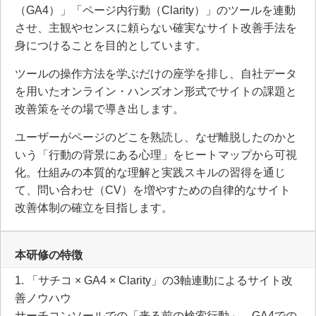
（GA4）」「ページ内行動（Clarity）」のツールを連動
させ、主観やセンスに頼らない確実なサイト改善手法を
身につけることを目的としています。
ツールの操作方法を学ぶだけの座学を排し、自社データ
を用いたオンライン・ハンズオン形式でサイトの課題と
改善策をその場で導き出します。
ユーザーがページのどこを熟読し、なぜ離脱したのかと
いう「行動の背景にある心理」をヒートマップから可視
化。仕組みの本質的な理解と実践スキルの習得を通じ
て、問い合わせ（CV）を増やすための自律的なサイト
改善体制の確立を目指します。
本研修の特徴
1. 「サチコ × GA4 × Clarity」の3軸連動によるサイト改
善ノウハウ
サーチコンソールでの「来る前の検索行動」、GA4での