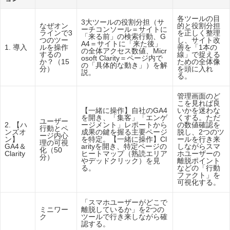
各ツールの目
3大ツールの役割分担（サ
なぜオン
的と役割分担
ーチコンソール＝サイトに
ラインで3
を正しく整理
「来る前」の検索行動、G
つのツー
し、サイト改
A4＝サイトに「来た後」
1. 導入
ルを操作
善を「1本の
の全体アクセス数値、Micr
するの
線」で捉える
osoft Clarity＝ページ内で
か？（15
ための全体像
の「具体的な動き」）を解
分）
を頭に入れ
説。
る。
管理画面のど
こを見れば良
【一緒に操作】自社のGA4
いかを迷わな
を開き、「集客」「エンゲ
くする。ただ
ユーザー
2. 【ハ
ージメント」レポートから
の数値確認を
行動とペ
ンズオ
成果の鍵を握る主要ページ
脱し、2つのツ
ージ内心
ン】
を特定。【一緒に操作】Cl
ールを行き来
理の可視
GA4＆
arityを開き、特定ページの
しながらスマ
化（50
Clarity
ヒートマップ（熟読エリア
ホユーザーの
分）
やデッドクリック）を見
離脱ポイント
る。
などの「行動
ファクト」を
可視化する。
「スマホユーザーがどこで
ミニワー
離脱しているか」を2つの
ク
ツールで行き来しながら確
認する。