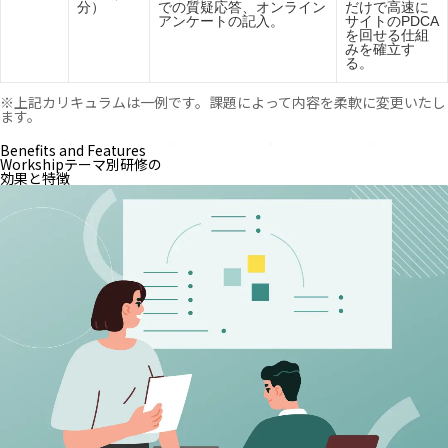
ソール
分）
での質疑応答、オンライン
だけで高速に
編
アンケートの記入。
サイトのPDCA
を回せる仕組
みを確立す
る。
※上記カリキュラムは一例です。課題によって内容を柔軟に変更いたし
ます。
Benefits and Features
Workshipテーマ別研修の
効果と特徴