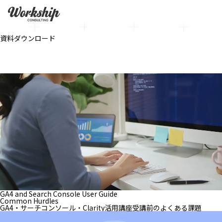
GA4・サーチコンソール・Clarity活用講座
データの見方に迷うGA4やサーチコンソールに、Clarityを掛け合わ
せ、サイトを改善するノウハウを学ぶ講座です。座学ではなく自社デー
タを使ったハンズオン形式で、上司を納得させる客観的な事実（証拠）
をもとに、社内だけでPDCAを回せる体制を確立します。
資料ダウンロード
お問い合わせ
GA4 and Search Console User Guide
Common Hurdles
GA4・サーチコンソール・Clarity
活用講座受講前のよくある課題