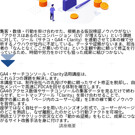
集客・数値・行動を掛け合わせた、根拠ある仮説検証ノウハウがない
「アクセスはあるのにコンバージョン（CV）が増えない」という課題
に対して、ツール（サチコ・GA4・Clarity）を連動させて1本の線で分
析するノウハウが社内に不足している。データや証拠がないまま、担当
者の「なんとなくここが悪いのでは」という主観や勘に頼って修正を行
っているため、時間や労力をかけても狙った成果に結びつかない。
GA4・サーチコンソール・Clarity活用講座は、
これら3つの課題を解決します。
本講座では、制作会社への丸投げや勘に頼ったサイト修正を脱却し、自
社メンバーで高速にPDCAを回せる体制を確立します。
GA4のアクセス数値やサーチコンソールの集客データを見るだけで終わ
らせず、ヒートマップツール「Clarity」を掛け合わせることで、
数字の裏にある「ページ内のユーザー心理」を1本の線で繋ぐノウハウ
を習得します。
座学ではなく自社データを用いたハンズオン形式で、ユーザーがページ
のどこを熟読し、なぜ離脱したのかという行動ファクトを可視化。
熟読エリアやクリック状況などの「動かぬ証拠」をもとに、成果につな
がるサイト改善手法を身に付けます。
講座概要