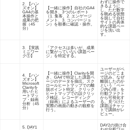
わずに操作で
2. 【ハン
きるように
ズオン】
【一緒に操作】自社のGA4
【DAY
し、ただ数字
GA4の基
を開き、3つのレポート
1】GA4
を眺める状態
本操作と
（1. 集客、2. エンゲージ
＆Clarit
を脱して自社
成果の把
メント、3. コンバージョ
y編
サイトの具体
握（45
ン）を順番に確認・操作。
的な課題ペー
分）
ジを洗い出
す。
【DAY
3. 【実践
「アクセスは多いが、成果
1】GA4
ミニワー
に繋がっていない課題ペー
＆Clarit
ク①】
ジ」を特定する。
y編
ユーザーがペ
【一緒に操作】Clarityを開
ージのどこま
4. 【ハン
き、GA4で特定した課題ペ
で読み、なぜ
ズオン】
ージのデータを抽出。スク
離脱したのか
Microsoft
【DAY
ロールヒートマップでの離
という「ペー
Clarityを
1】GA4
脱ポイント特定、クリック
ジ内心理」を
用いたヒ
＆Clarit
ヒートマップでの誤クリッ
行動ファクト
ートマッ
y編
ク検証、レコーディング
から可視化す
プ・録画
（録画）によるユーザーの
る。見つけた
分析（45
実際の画面の動きの観察を
課題はチャッ
分）
行う。
トで講師がレ
ビュー。
DAY2の掛け合
5. DAY1
わせ分析ワー