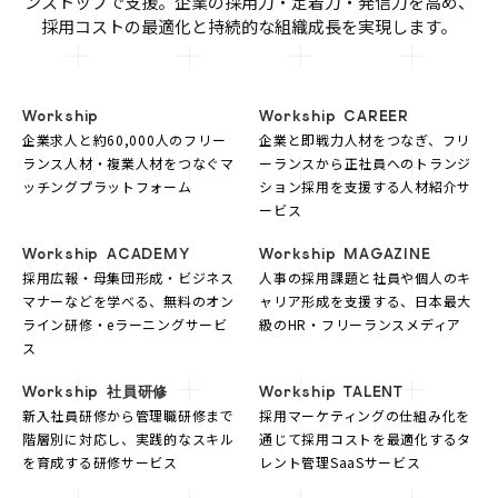
ンストップで支援。企業の採用力・定着力・発信力を高め、
採用コストの最適化と持続的な組織成長を実現します。
Workship
Workship CAREER
企業求人と約60,000人のフリー
企業と即戦力人材をつなぎ、フリ
ランス人材・複業人材をつなぐマ
ーランスから正社員へのトランジ
ッチングプラットフォーム
ション採用を支援する人材紹介サ
ービス
Workship ACADEMY
Workship MAGAZINE
採用広報・母集団形成・ビジネス
人事の採用課題と社員や個人のキ
マナーなどを学べる、無料のオン
ャリア形成を支援する、日本最大
ライン研修・eラーニングサービ
級のHR・フリーランスメディア
ス
Workship 社員研修
Workship TALENT
新入社員研修から管理職研修まで
採用マーケティングの仕組み化を
階層別に対応し、実践的なスキル
通じて採用コストを最適化するタ
を育成する研修サービス
レント管理SaaSサービス