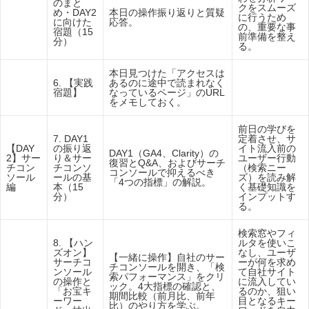
【DAY
のまと
クをスムーズ
1】GA4
め・DAY2
本日の操作振り返りと質疑
に行うため
＆Clarit
に向けた
応答。
の、重要な事
y編
宿題（15
前準備を整え
分）
る。
【DAY
本日見つけた「アクセスは
1】GA4
6. 【実践
あるのに途中で読まれなく
＆Clarit
宿題】
なっているページ」のURL
y編
をメモしておく。
前日の学びを
7. DAY1
定着させ、サ
【DAY
の振り返
イト流入前の
DAY1（GA4、Clarity）の
2】サー
り＆サー
ユーザー行動
復習とQ&A、およびサーチ
チコン
チコンソ
（検索ニー
コンソールで抑えるべき
ソール
ールの基
ズ）を読み解
「4つの指標」の解説。
編
本（15
く基礎知識を
分）
インプットす
る。
検索窓やフィ
8. 【ハン
ルタを使いこ
ズオン】
なし、ユーザ
【一緒に操作】自社のサー
【DAY
サーチコ
ーが何を求め
チコンソールを開き、「検
2】サー
ンソール
て自社サイト
索パフォーマンス」をクリ
チコン
の操作と
に流入してい
ック。4大指標の確認と、
ソール
「お宝キ
るのか、狙い
期間比較（前月比、前年
編
ーワー
目となるキー
比）のやり方を学ぶ。