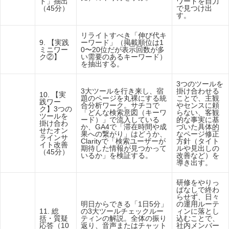
ド」抽出
ワードを自力
（45分）
で見つけ出
す。
【DAY
リライトすべき「伸び代キ
2】サー
9. 【実践
ーワード」（掲載順位は1
チコン
ミニワー
0〜20位だが表示回数が多
ソール
ク②】
い需要のあるキーワード）
編
を抽出する。
3つのツールを
3大ツールを行き来し、宿
掛け合わせる
10. 【実
題のページを丸裸にする統
ことで、主観
践ワー
合分析ワーク。サチコで
やセンスに頼
【DAY
ク】3つの
「どんな検索意図（キーワ
らない、客観
2】サー
ツールを
ード）」で流入している
的な事実に基
チコン
掛け合わ
か、GA4で「滞在時間や成
づいた具体的
ソール
せたオン
果への繋がり」はどうか、
なページ修正
編
ラインサ
Clarityで「検索ユーザーが
方針（タイト
イト改善
期待した情報が見つかって
ルや見出しの
（45分）
いるか」を検証する。
改善など）を
導き出す。
研修をやりっ
ぱなしで終わ
らせず、日々
明日からできる「1日5分」
の運用ルーテ
【DAY
11. 総
の3大ツールチェックルー
ィンに落とし
2】サー
括・質疑
ティンの解説。全体の振り
込むことで、
チコン
応答（10
返り、音声またはチャット
社内メンバー